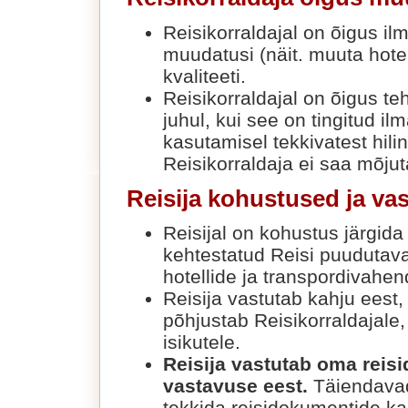
Reisikorraldajal on õigus il
muudatusi (näit. muuta hotel
kvaliteeti.
Reisikorraldajal on õigus t
juhul, kui see on tingitud il
kasutamisel tekkivatest hili
Reisikorraldaja ei saa mõju
Reisija kohustused ja va
Reisijal on kohustus järgida 
kehtestatud Reisi puudutava
hotellide ja transpordivahen
Reisija vastutab kahju eest,
põhjustab Reisikorraldajale,
isikutele.
Reisija vastutab oma reis
vastavuse eest.
Täiendavad
tekkida reisidokumentide k