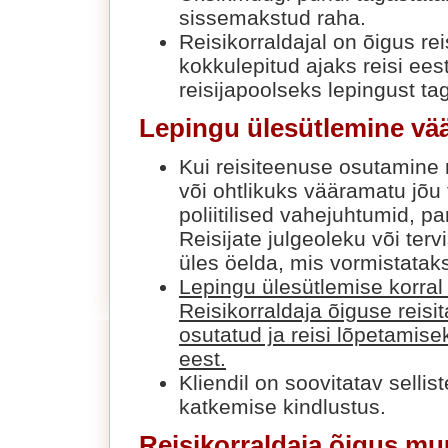
sissemakstud raha.
Reisikorraldajal on õigus rei
kokkulepitud ajaks reisi ee
reisijapoolseks lepingust t
Lepingu ülesütlemine vää
Kui reisiteenuse osutamine 
või ohtlikuks vääramatu jõu 
poliitilised vahejuhtumid, 
Reisijate julgeoleku või ter
üles öelda, mis vormistatak
Lepingu ülesütlemise korral
Reisikorraldaja õiguse reisit
osutatud ja reisi lõpetamise
eest.
Kliendil on soovitatav selli
katkemise kindlustus.
Reisikorraldaja õigus mu