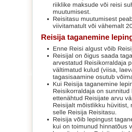
riiklike maksude või reisi s
muutumisest.
Reisitasu muutumisest peab 
viivitamatult või vähemalt 2
Reisija taganemine lepin
Enne Reisi algust võib Reisi
Reisijal on õigus saada tag
arvestatud Reisikorraldaja 
vältimatud kulud (viisa, laev
tagasisaamine osutub võim
Kui Reisija taganemine lepin
Reisikorraldaja on sunnitud 
ettenähtud Reisijate arvu vä
Reisijalt mõistlikku hüvitist
selle Reisija Reisitasu.
Reisija võib lepingust taga
kui on toimunud hinnatõus v