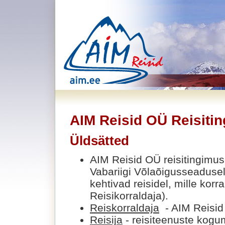
AIM Reisid OÜ Reisiti
Üldsätted
AIM Reisid OÜ reisitingimus
Vabariigi Võlaõigusseaduse
kehtivad reisidel, mille kor
Reisikorraldaja).
Reiskorraldaja
- AIM Reisi
Reisija
- reisiteenuste kogumi