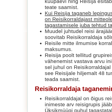
kuupäevi ning Reisija esit
teate saamist.
Kui Reisija taganeb lepingu
on Reisikorraldajast mitteole
tagastamisele juba tehtud 
Muudel juhtudel reisi äraj
soovitab Reisikorraldaja sõ
Reisile mitte ilmumise korral
maksumus.
Reisija poolt tellitud grupir
vähenemist vastava arvu ini
sel juhul on Reisikorraldaja
see Reisijale hiljemalt 48 tu
teada saamist.
Reisikorraldaja taganemi
Reisikorraldajal on õigus rei
inimeste arv reisigrupis jää
Üksikmüügi puhul tagastatak