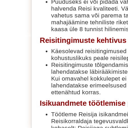
Puuduseks ei või pidada väh
halvenda Reisi kvaliteeti. V
vahetus sama või parema tas
mahajäämine tehniliste riket
kaasa üle 8 tunnist hilinemis
Reisitingimuste kehtivus
Käesolevad reisitingimused 
kohustuslikuks peale reisile
Reisitingimuste tõlgendami
lahendatakse läbirääkimiste 
Kui omavahel kokkulepet ei 
lahendatakse erimeelsused 
ettenähtud korras.
Isikuandmete töötlemise p
Töötleme Reisija isikandmei
Reisikorraldaja tegevusvald
kohaselt: Reisijaga suhtlem