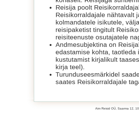
Reisija poolt Reisikorraldaj
Reisikorraldajale nähtavalt 
kolmandatele isikutele, välj
reisipaketist tingitult Reisi
reisiteenuste osutajatele na
Andmesubjektina on Reisija
edastamise kohta, taotleda
kustutamist kirjalikult taase
kirja teel).
Turunduseesmärkidel saadet
saates Reisikorraldajale taga
Aim Reisid OÜ, Saarma 12, 106