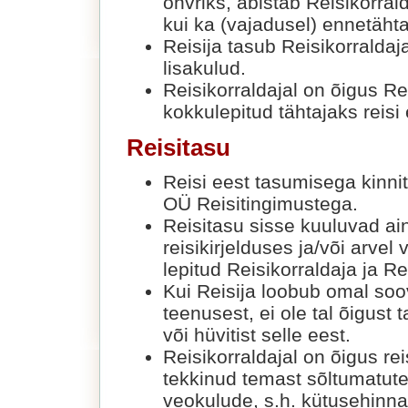
ohvriks, abistab Reisikorrald
kui ka (vajadusel) ennetäht
Reisija tasub Reisikorraldaj
lisakulud.
Reisikorraldajal on õigus Rei
kokkulepitud tähtajaks reisi
Reisitasu
Reisi eest tasumisega kinni
OÜ Reisitingimustega.
Reisitasu sisse kuuluvad ai
reisikirjelduses ja/või arvel
lepitud Reisikorraldaja ja Re
Kui Reisija loobub omal soov
teenusest, ei ole tal õigus
või hüvitist selle eest.
Reisikorraldajal on õigus re
tekkinud temast sõltumatute
veokulude, s.h. kütusehinn