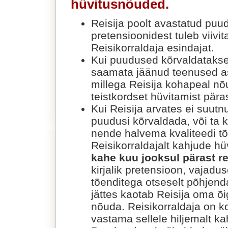
hüvitusnõuded.
Reisija poolt avastatud puu
pretensioonidest tuleb viivit
Reisikorraldaja esindajat.
Kui puudused kõrvaldatakse 
saamata jäänud teenused a
millega Reisija kohapeal nõu
teistkordset hüvitamist päras
Kui Reisija arvates ei suutn
puudusi kõrvaldada, või ta
nende halvema kvaliteedi tõ
Reisikorraldajalt kahjude hü
kahe kuu jooksul pärast re
kirjalik pretensioon, vajadus
tõenditega otseselt põhjend
jättes kaotab Reisija oma õ
nõuda. Reisikorraldaja on k
vastama sellele hiljemalt ka