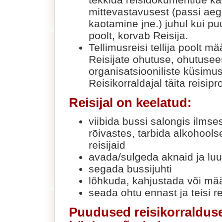
mittevastavusest (passi ae
kaotamine jne.) juhul kui pu
poolt, korvab Reisija.
Tellimusreisi tellija poolt m
Reisijate ohutuse, ohutusee
organisatsiooniliste küsimu
Reisikorraldajal täita reisip
Reisijal on keelatud:
viibida bussi salongis ilms
rõivastes, tarbida alkohoolse
reisijaid
avada/sulgeda aknaid ja luu
segada bussijuhti
lõhkuda, kahjustada või mää
seada ohtu ennast ja teisi re
Puudused reisikorralduse