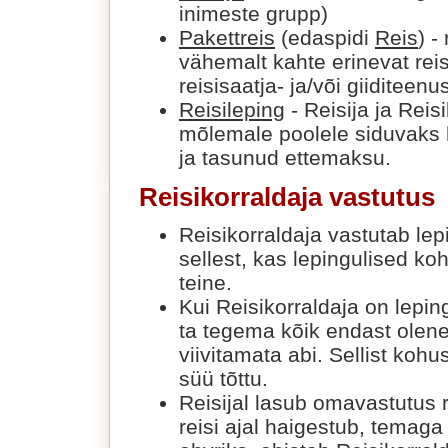
inimeste grupp)
Pakettreis
(edaspidi
Reis
) -
vähemalt kahte erinevat rei
reisisaatja- ja/või giiditeenu
Reisileping
- Reisija ja Reis
mõlemale poolele siduvaks h
ja tasunud ettemaksu.
Reisikorraldaja vastutus
Reisikorraldaja vastutab lep
sellest, kas lepingulised k
teine.
Kui Reisikorraldaja on lepi
ta tegema kõik endast olenev
viivitamata abi. Sellist kohu
süü tõttu.
Reisijal lasub omavastutus r
reisi ajal haigestub, temaga